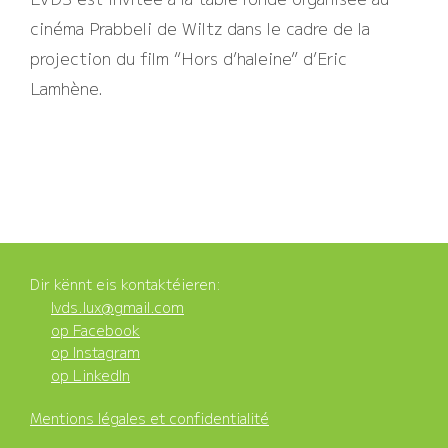
cinéma Prabbeli de Wiltz dans le cadre de la
projection du film “Hors d’haleine” d’Eric
Lamhène.
Dir kënnt eis kontaktéieren:
lvds.lux@gmail.com
op Facebook
op Instagram
op LinkedIn
Mentions légales et confidentialité