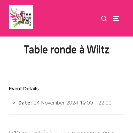
Bei
den
Siche
SEITEN
Inhalt
no:
sprangen
Table ronde à Wiltz
Event Details
Date:
24 November 2024 19:00
–
22:00
LVDS est invitée à la table ronde organisée au