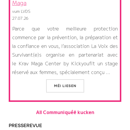
Maga
vum LVDS
27.07.26
Parce que votre meilleure protection
commence par la prévention, la préparation et
la confiance en vous, l’association La Voix des
Survivant(e)s organise en partenariat avec
le Krav Maga Center by Kickyoufit un stage
réservé aux femmes, spécialement conçu …
IWWER “POUR NOS MEMBRES : ST
MÉI
LIESEN
All Communiquéë kucken
PRESSEREVUE