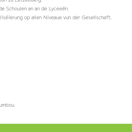
de Schoulen an an de Lyceeën.
liséierung op allen Niveaue vun der Gesellschaft.
oumbou.