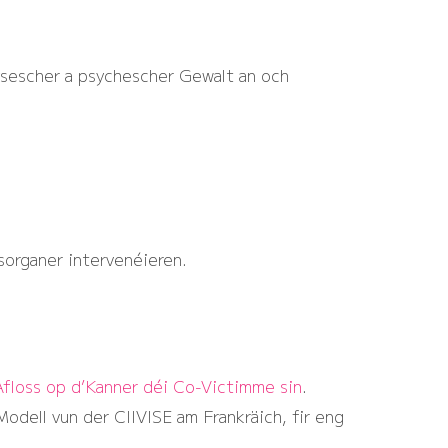
hysescher a psychescher Gewalt an och
organer intervenéieren.
Afloss op d’Kanner déi Co-Victimme sin
.
dell vun der CIIVISE am Frankräich, fir eng