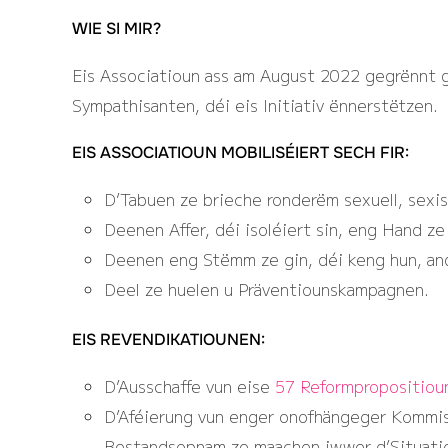
WIE SI MIR?
Eis Associatioun ass am August 2022 gegrënnt g
Sympathisanten, déi eis Initiativ ënnerstëtzen.
EIS ASSOCIATIOUN MOBILISÉIERT SECH FIR:
D’Tabuen ze brieche ronderëm sexuell, sexi
Deenen Affer, déi isoléiert sin, eng Hand ze 
Deenen eng Stëmm ze gin, déi keng hun, and
Deel ze huelen u Präventiounskampagnen.
EIS REVENDIKATIOUNEN:
D’Ausschaffe vun eise
57 Reformpropositioun
D’Aféierung vun enger onofhängeger Kommiss
Bestandsopnam ze maachen iwwer d’Situati