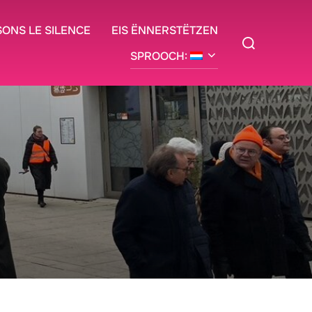
SONS LE SILENCE
EIS ËNNERSTËTZEN
Siche
no:
SPROOCH: