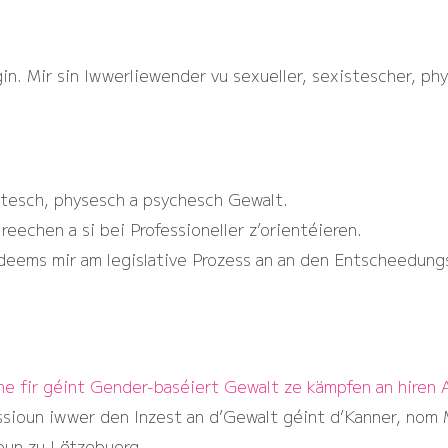
in. Mir sin Iwwerliewender vu sexueller, sexistescher, p
stesch, physesch a psychesch Gewalt.
reechen a si bei Professioneller z’orientéieren.
eems mir am legislative Prozess an an den Entscheedungs
e fir géint Gender-baséiert Gewalt ze kämpfen an hiren 
ioun iwwer den Inzest an d’Gewalt géint d’Kanner, nom Mo
oun zu Lëtzebuerg.