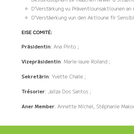
D’Verstärkung vu Präventiounsaktiounen an 
D’Verstäerkung vun den Aktioune fir Sensibi
EISE COMITÉ:
Präsidentin
: Ana Pinto ;
Vizepräsidentin
: Marie-laure Rolland ;
Sekretärin
: Yvette Challe ;
Trésorier
: Jailza Dos Santos ;
Aner Member
: Annette Michel, Stéphanie Mak