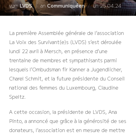
Verëffentlecht
vum
LVDS
an
Communiquéen
un
25.04.24
den
La première Assemblée générale de l’association
La Voix des Survivant(e)s (LVDS) s’est déroulée
lundi 22 avril à Mersch, en présence d’une
trentaine de membres et sympathisants parmi
lesquels l’Ombudsman fir Kanner a Jugendlicher,
Charel Schmit, et la future présidente du Conseil
national des femmes du Luxembourg, Claudine
Speltz.
A cette occasion, la présidente de LVDS, Ana
Pinto, a annoncé que grâce à la générosité de ses
donateurs, l’association est en mesure de mettre