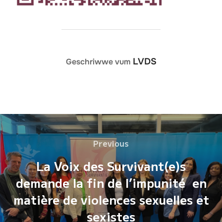
AUTEUR
LVDS
Geschriwwe vum
Post
Previous
Previous
navigation
La Voix des Survivant(e)s
demande la fin de l’impunité en
matière de violences sexuelles et
sexistes