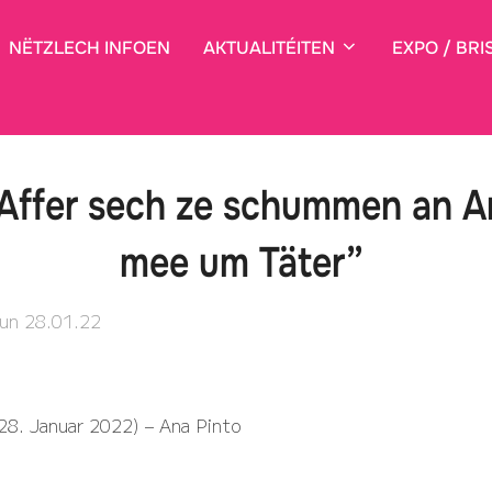
NËTZLECH INFOEN
AKTUALITÉITEN
EXPO / BRI
 Affer sech ze schummen an A
mee um Täter”
Verëffentlecht
un
28.01.22
den
28. Januar 2022) – Ana Pinto