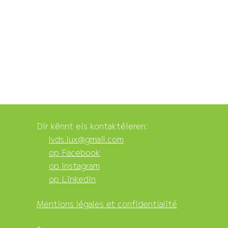
Dir kënnt eis kontaktéieren:
lvds.lux@gmail.com
op Facebook
op Instagram
op LinkedIn
Mentions légales et confidentialité