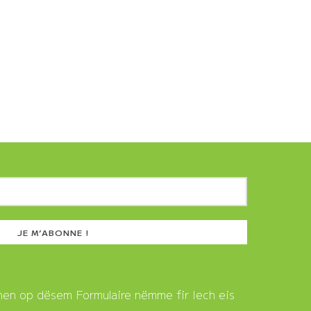
nen op dësem Formulaire nëmme fir Iech eis