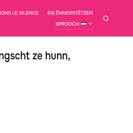
SONS LE SILENCE
EIS ËNNERSTËTZEN
Siche
no:
SPROOCH:
ngscht ze hunn,