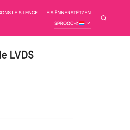
SONS LE SILENCE
EIS ËNNERSTËTZEN
Siche
no:
SPROOCH:
 de LVDS