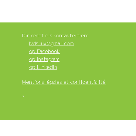
Dir kënnt eis kontaktéieren:
lvds.lux@gmail.com
op Facebook
op Instagram
op LinkedIn
Mentions légales et confidentialité
*