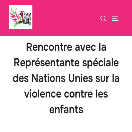
Bei
den
Siche
SEITEN
Inhalt
no:
sprangen
Rencontre avec la
Représentante spéciale
des Nations Unies sur la
violence contre les
enfants