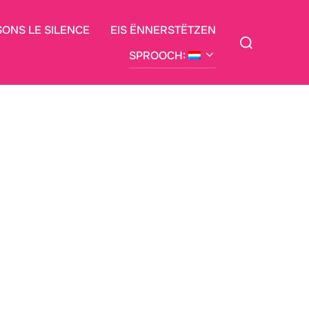
SONS LE SILENCE
EIS ËNNERSTËTZEN
Siche
no:
SPROOCH: