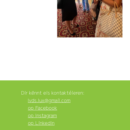
Dir kënnt eis kontaktéieren:
lvds.lux@gmail.com
op Facebook
op Instagram
op LinkedIn