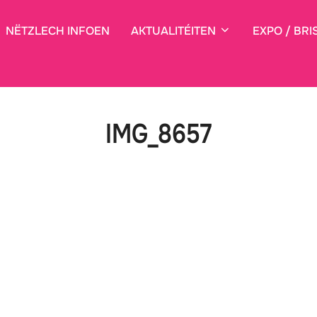
NËTZLECH INFOEN
AKTUALITÉITEN
EXPO / BRI
IMG_8657