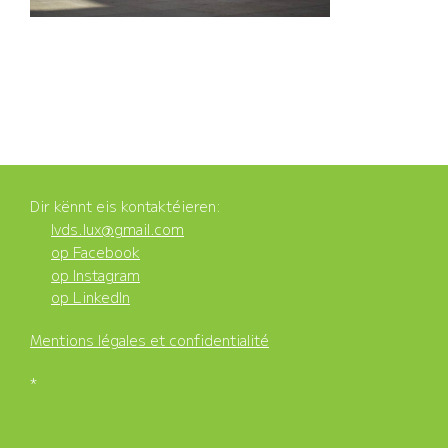
Dir kënnt eis kontaktéieren:
lvds.lux@gmail.com
op Facebook
op Instagram
op LinkedIn
Mentions légales et confidentialité
*