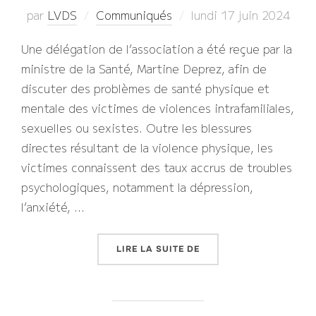
Publié
par
LVDS
Communiqués
lundi 17 juin 2024
le
Une délégation de l’association a été reçue par la
ministre de la Santé, Martine Deprez, afin de
discuter des problèmes de santé physique et
mentale des victimes de violences intrafamiliales,
sexuelles ou sexistes. Outre les blessures
directes résultant de la violence physique, les
victimes connaissent des taux accrus de troubles
psychologiques, notamment la dépression,
l’anxiété, …
« MIEUX PRENDRE EN C
LIRE LA SUITE DE