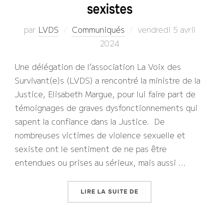
sexistes
Publié
par
LVDS
Communiqués
vendredi 5 avril
le
2024
Une délégation de l’association La Voix des
Survivant(e)s (LVDS) a rencontré la ministre de la
Justice, Elisabeth Margue, pour lui faire part de
témoignages de graves dysfonctionnements qui
sapent la confiance dans la Justice. De
nombreuses victimes de violence sexuelle et
sexiste ont le sentiment de ne pas être
entendues ou prises au sérieux, mais aussi …
« LA VOIX DES SURVIVA
LIRE LA SUITE DE