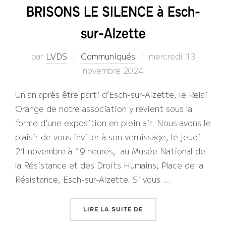
BRISONS LE SILENCE à Esch-
sur-Alzette
Publié
par
LVDS
Communiqués
mercredi 13
le
novembre 2024
Un an après être parti d’Esch-sur-Alzette, le Relai
Orange de notre association y revient sous la
forme d’une exposition en plein air. Nous avons le
plaisir de vous inviter à son vernissage, le jeudi
21 novembre à 19 heures, au Musée National de
la Résistance et des Droits Humains, Place de la
Résistance, Esch-sur-Alzette. Si vous …
« INVITATION AU VERNI
LIRE LA SUITE DE