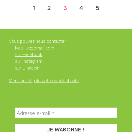
Pagination
1
2
3
4
5
des
publications
Vous pouvez nous contacter :
lvds.lux@gmail.com
sur Facebook
sur Instagram
sur LinkedIn
Mentions légales et confidentialité