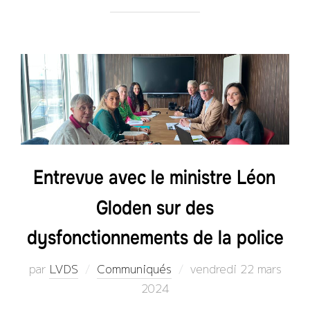
Entrevue avec le ministre Léon
Gloden sur des
dysfonctionnements de la police
Publié
par
LVDS
Communiqués
vendredi 22 mars
le
2024