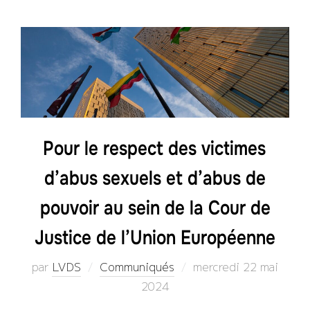
Pour le respect des victimes
d’abus sexuels et d’abus de
pouvoir au sein de la Cour de
Justice de l’Union Européenne
Publié
par
LVDS
Communiqués
mercredi 22 mai
le
2024