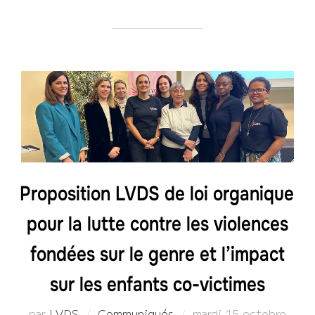
Proposition LVDS de loi organique
pour la lutte contre les violences
fondées sur le genre et l’impact
sur les enfants co-victimes
Publié
par
LVDS
Communiqués
mardi 15 octobre