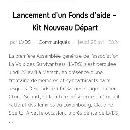
Lancement d’un Fonds d’aide –
Kit Nouveau Départ
Publié
par
LVDS
Communiqués
jeudi 25 avril 2024
le
La première Assemblée générale de l’association
La Voix des Survivant(e)s (LVDS) s’est déroulée
lundi 22 avril à Mersch, en présence d’une
trentaine de membres et sympathisants parmi
lesquels l’Ombudsman fir Kanner a Jugendlicher,
Charel Schmit, et la future présidente du Conseil
national des femmes du Luxembourg, Claudine
Speltz. A cette occasion, la présidente de LVDS,
…