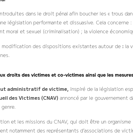
ntroduites dans le droit pénal afin boucher les « trous dan
une législation performante et dissuasive. Cela concerne :
nt moral et sexuel (criminalisation) ; la violence économiq
e modification des dispositions existantes autour de
:
la 
ines.
 aux droits des victimes et co-victimes ainsi que les mesur
ut administratif de victime,
inspiré de la législation esp
ueil des Victimes (CNAV)
annoncé par le gouvernement dan
e genre.
sation et les missions du CNAV, qui doit être un organism
gent notamment des représentants d’associations de victi