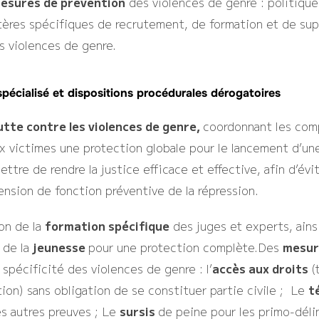
esures de prévention
des violences de genre : politique 
itères spécifiques de recrutement, de formation et de sup
es violences de genre.
 spécialisé et dispositions procédurales dérogatoires
lutte contre les violences de genre,
coordonnant les comp
aux victimes une protection globale pour le lancement d’u
ettre de rendre la justice efficace et effective, afin d’évi
nsion de fonction préventive de la répression.
on de la
formation spécifique
des juges et experts, ains
 de la
jeunesse
pour une protection complète.Des
mesur
 spécificité des violences de genre : l’
accès aux droits
(
ion) sans obligation de se constituer partie civile ; Le
t
es autres preuves ; Le
sursis
de peine pour les primo-déli