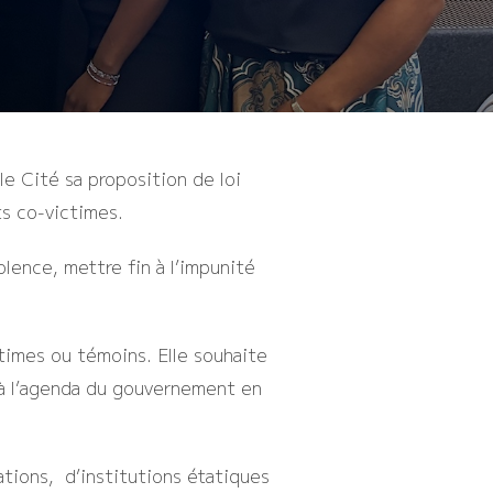
le Cité sa proposition de loi
nts co-victimes.
olence, mettre fin à l’impunité
imes ou témoins. Elle souhaite
e à l’agenda du gouvernement en
ations, d’institutions étatiques