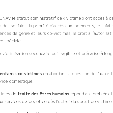
AV le statut administratif de « victime » ont accès à des 
 aides sociales, la priorité d’accès aux logements, le suiv
ences de genre et leurs co-victimes, le droit à l’autorisat
re spéciale.
a victimisation secondaire qui fragilise et précarise à lon
enfants co-victimes
en abordant la question de l’autorit
olence domestique.
ctimes de
traite des êtres humains
répond à la problémat
x services d’aide, et ce dès l’octroi du statut de victime