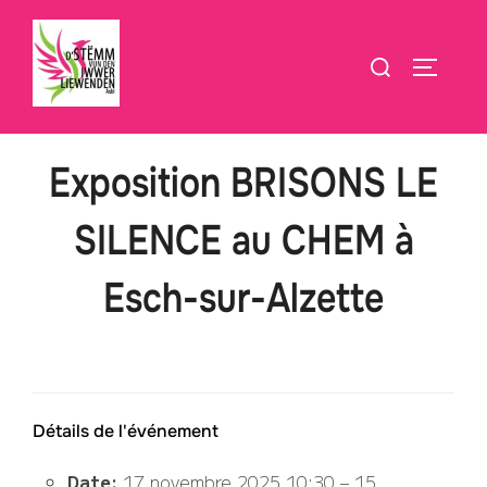
Aller
au
Rechercher :
PERMUT
contenu
Exposition BRISONS LE
SILENCE au CHEM à
Esch-sur-Alzette
Détails de l'événement
Date:
17 novembre 2025 10:30
–
15