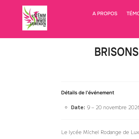
Aller
au
A PROPOS
TÉM
contenu
BRISONS 
Détails de l'événement
Date:
9
–
20 novembre 202
Le lycée Michel Rodange de Lu