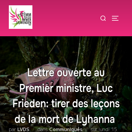
Aller
au
Rechercher :
PERMUT
contenu
Lettre ouverte au
Premier ministre, Luc
Frieden: tirer des leçons
de la mort de Lyhanna
Publié
par
LVDS
dans
Communiqués
sur
lundi 15