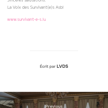
La Voix des Survivant(e)s Asbl
www.survivant-e-s.lu
AUTEUR DE LA PUBLICATION
LVDS
Écrit par
Navigation
Previous
Previous