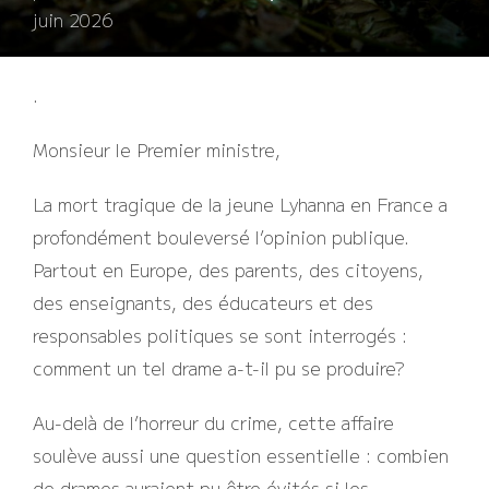
le
juin 2026
.
Monsieur le Premier ministre,
La mort tragique de la jeune Lyhanna en France a
profondément bouleversé l’opinion publique.
Partout en Europe, des parents, des citoyens,
des enseignants, des éducateurs et des
responsables politiques se sont interrogés :
comment un tel drame a-t-il pu se produire?
Au-delà de l’horreur du crime, cette affaire
soulève aussi une question essentielle : combien
de drames auraient pu être évités si les