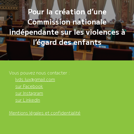
de
Pour la création d’une
l’article
Commission nationale
indépendante sur les violences à
l’égard des enfants
Vous pouvez nous contacter :
lvds.lux@gmail.com
sur Facebook
sur Instagram
sur LinkedIn
Mentions légales et confidentialité