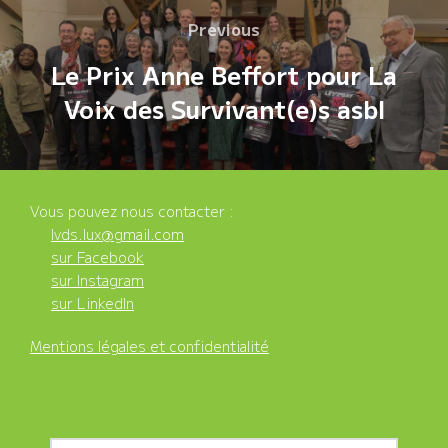
Previous
Previous
de
Le Prix Anne Beffort pour La
l’article
Voix des Survivant(e)s asbl
Vous pouvez nous contacter :
lvds.lux@gmail.com
sur Facebook
sur Instagram
sur LinkedIn
Mentions légales et confidentialité