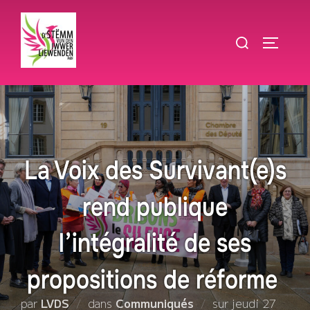
Aller
au
Rechercher :
PERMUT
contenu
La Voix des Survivant(e)s
rend publique
l’intégralité de ses
propositions de réforme
Publié
par
LVDS
dans
Communiqués
sur
jeudi 27