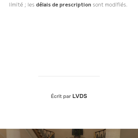
limité ; les
délais de prescription
sont modifiés.
AUTEUR DE LA PUBLICATION
LVDS
Écrit par
Navigation