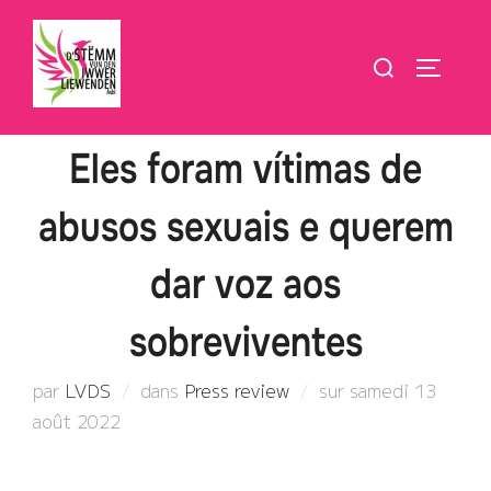
Aller
au
Rechercher :
PERMUT
contenu
Eles foram vítimas de
abusos sexuais e querem
dar voz aos
sobreviventes
Publié
par
LVDS
dans
Press review
sur
samedi 13
le
août 2022