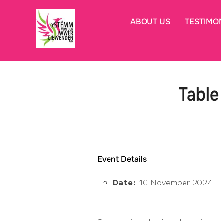
Skip
to
ABOUT US
TESTIMO
content
Table
Event Details
Date:
10 November 2024