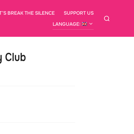
T’S BREAK THE SILENCE
SUPPORT US
Search
for:
LANGUAGE:
y Club