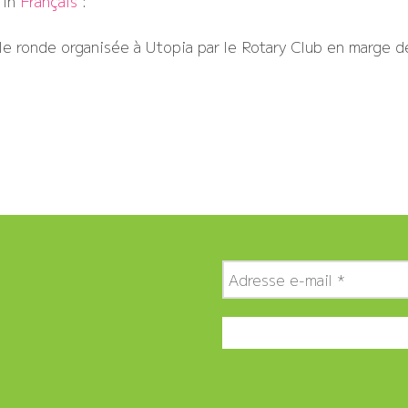
e in
Français
:
e ronde organisée à Utopia par le Rotary Club en marge de