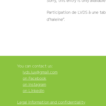
Sorry, this entry is only availabl
Participation de LVDS à une tabl
d’haleine”.
You can contact us:
lvds.lux@gmail.com
on Facebook
on Instagram
on LinkedIn
Legal information and confidentiality