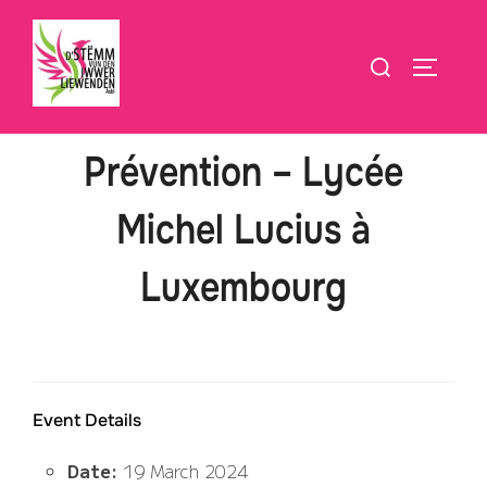
Skip
to
Search
TOGGLE
content
for:
Prévention – Lycée
Michel Lucius à
Luxembourg
Event Details
Date:
19 March 2024