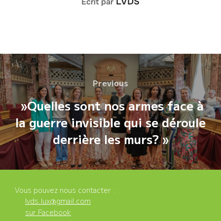
LVDS
Écrit par
Navigation
Previous
Previous
de
»Quelles sont nos armes face à
l’article
la guerre invisible qui se déroule
derrière les murs? »
Vous pouvez nous contacter :
lvds.lux@gmail.com
sur Facebook