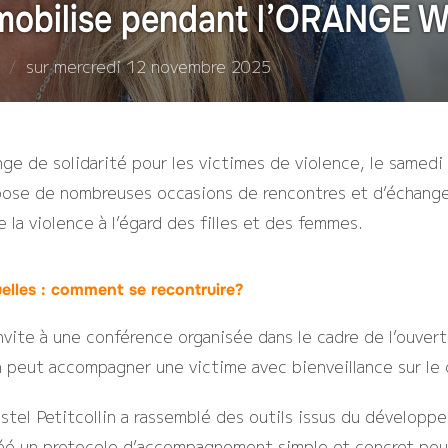
mobilise pendant l’ORANGE 
Publié
sur
mercredi 12 novembre 2025
le
ge de solidarité pour les victimes de violence, le samedi
pose de nombreuses occasions de rencontres et d’échange
e la violence à l’égard des filles et des femmes.
lles : comment se recontruire?
nvite à une conférence organisée dans le cadre de l’ouver
 peut accompagner une victime avec bienveillance sur le 
istel Petitcollin a rassemblé des outils issus du dévelop
créé un protocole d’accompagnement simple et concret pou