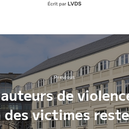
AUTEUR DE LA PUBLICATION
LVDS
Écrit par
Previous
Previous
 auteurs de violenc
 des victimes reste