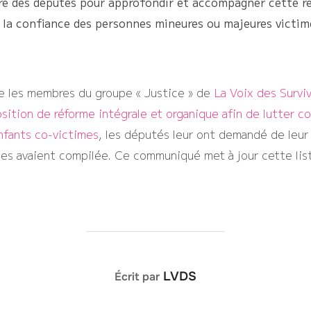
re des députés pour approfondir et accompagner cette ré
e la confiance des personnes mineures ou majeures victim
ue les membres du groupe « Justice » de
La Voix des Surviv
ition de réforme intégrale et organique afin de lutter co
enfants co-victimes
, les députés leur ont demandé de leur
les avaient compilée. Ce communiqué met à jour cette lis
AUTEUR DE LA PUBLICATION
LVDS
Écrit par