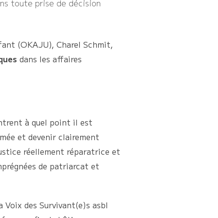
ns toute prise de décision
enfant (OKAJU), Charel Schmit,
sques
dans les affaires
trent à quel point il est
rmée et devenir clairement
justice réellement réparatrice et
mprégnées de patriarcat et
a Voix des Survivant(e)s asbl