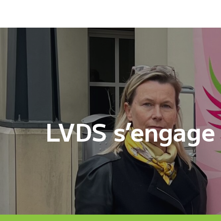
Navigation
de
l’article
LVDS s’engage 