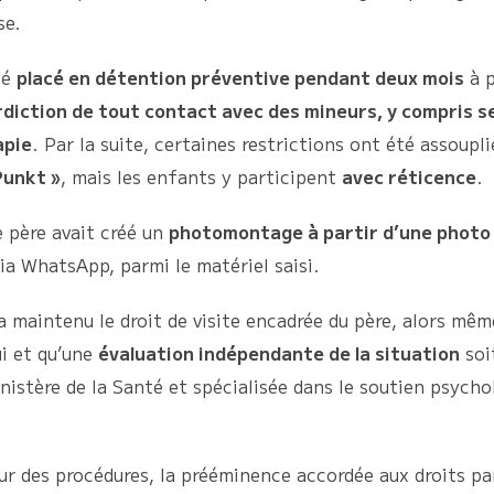
se.
té
placé en détention préventive pendant deux mois
à p
erdiction de tout contact avec des mineurs, y compris 
apie
. Par la suite, certaines restrictions ont été assoup
Punkt »
, mais les enfants y participent
avec réticence
.
e père avait créé un
photomontage à partir d’une photo
a WhatsApp, parmi le matériel saisi.
 a maintenu le droit de visite encadrée du père, alors m
i et qu’une
évaluation indépendante de la situation
soit
nistère de la Santé et spécialisée dans le soutien psycho
ur des procédures, la prééminence accordée aux droits pa