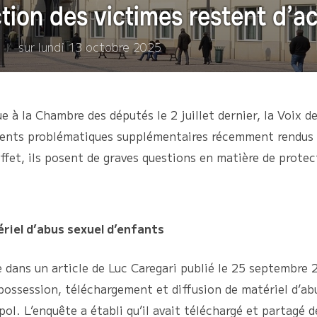
tion des victimes restent d’ac
Publié
sur
lundi 13 octobre 2025
le
e à la Chambre des députés le 2 juillet dernier, la Voix de
ments problématiques supplémentaires récemment rendus 
 effet, ils posent de graves questions en matière de prote
ériel d’abus sexuel d’enfants
te dans un article de Luc Caregari publié le 25 septembre
 possession, téléchargement et diffusion de matériel d’ab
opol. L’enquête a établi qu’il avait téléchargé et partagé